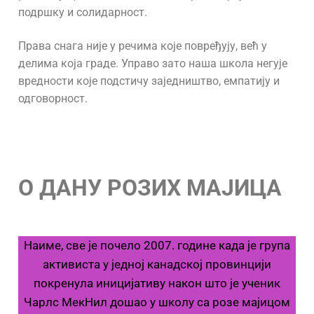
подршку и солидарност.
Права снага није у речима које повређују, већ у
делима која граде. Управо зато наша школа негује
вредности које подстичу заједништво, емпатију и
одговорност.
О ДАНУ РОЗИХ МАЈИЦА
Наиме, све је почело 2007. године када је група
активиста у једној канадској провинцији
покренула иницијативу након што је ученик
Чарлс МекНил дошао у школу са розе мајицом