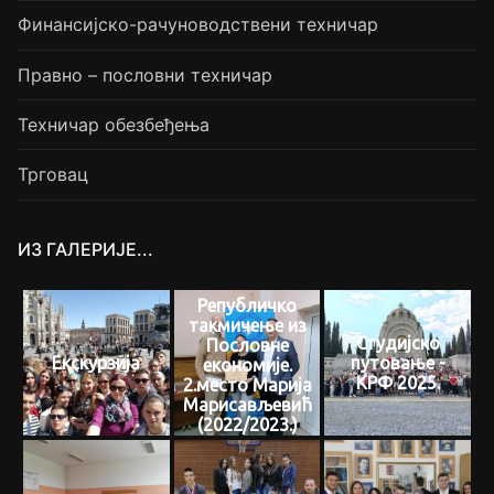
Финансијско-рачуноводствени техничар
Правно – пословни техничар
Техничар обезбеђења
Трговац
ИЗ ГАЛЕРИЈЕ...
Републичко
такмичење из
Студијско
Пословне
Екскурзија
путовање -
економије.
КРФ 2025.
2.место Марија
Марисављевић
(2022/2023.)