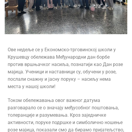
Ове недеље се у
Економско-трговинској школи у
Крушевцу
обележава Међународни дан борбе
против вршњачког насиља, познатији као Дан розе
мајица. Ученици и наставници су, обучени у розе,
послали снажну и јасну поруку – насиљу нема
места у нашој школи!
Током обележавања овог важног датума
разговарало се о значају међусобног поштовања,
толеранције и разумевања. Кроз заједничке
активности, поруке подршке и симболично ношење
розе мајица, показали смо да бирамо пријатељство,