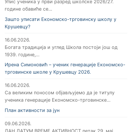
Упис ученика у први разред школске 2026/27.
године обавиће се…
Зашто уписати Економско-трговинску школу у
Крушевцу?
16.06.2026.
Богата традиција и углед Школа постоји још од
1939. године,…
Ирена Симоновић – ученик генерације Економско-
трговинске школе у Крушевцу 2026.
16.06.2026.
Са великим поносом објављујемо да је титулу
ученика генерације Економско-трговинске…
План активности за јун
09.06.2026.
ДАН ДАТУМ ВРЕМЕ АКТИВНОСТ петак 29. мај