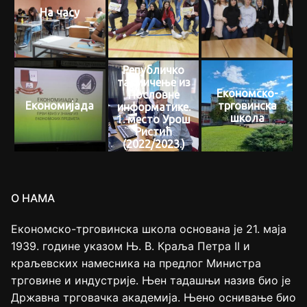
На часу
Републичко
такмичење из
Економско-
Пословне
Економијада
трговинска
информатике.
школа
1. место Урош
Ристић
(2022/2023.)
О НАМА
Економско-трговинска школа основана је 21. маја
1939. године указом Њ. В. Краља Петра II и
краљевских намесника на предлог Министра
трговине и индустрије. Њен тадашњи назив био је
Државна трговачка академија. Њено оснивање био