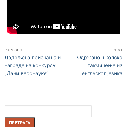
PREVIOUS
NEXT
Додељена признања и
Одржано школско
награде на конкурсу
такмичење из
„Дани веронауке“
енглеског језика
Претрага
ПРЕТРАГА