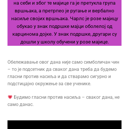
на себи и због те мајице га је претукла група
вршњака, а претрпео је ругање и вербално
насиље својих вршњака. Чарлс је розе мајицу
обукао у знак подршке мајци оболелој од
карцинома дојке. У знак подршке, другари су
дошли у школу обучени у розе мајице.
Обележавање овог дана није само симболичан чин
– то је подсетник да сваког дана треба да будемо
гласни против насиља и да стварамо сигурно и
подстицајно окружење за све ученике.
Будимо гласни против насиља – сваког дана, не
само данас.