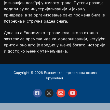
је значајан догађај у животу града. Путеви развоја
водили су ка инустријализацији и јачању
привреде, а за организовање ових промена била је
потребна и стручна радна снага.
Данашња Економско-трговинска школа сходно
захтевима времена иде ка модернизацији, негујући
притом оно што је вредно у њеној богатој историји
и достојно њених утемељивача.
Copyright © 2026 Економско – трговинска школа
Крушевац.