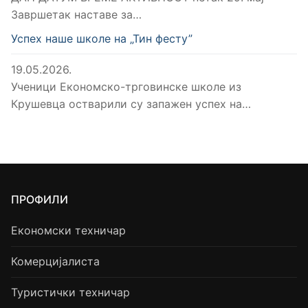
Завршетак наставе за…
Успех наше школе на „Тин фесту”
19.05.2026.
Ученици Економско-трговинске школе из
Крушевца остварили су запажен успех на…
ПРОФИЛИ
Економски техничар
Комерцијалиста
Туристички техничар