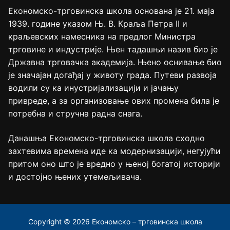
Економско-трговинска школа основана је 21. маја
1939. године указом Њ. В. Краља Петра II и
краљевских намесника на предлог Министра
трговине и индустрије. Њен тадашњи назив био је
Државна трговачка академија. Њено оснивање био
је значајан догађај у животу града. Путеви развоја
водили су ка инустријализацији и јачању
привреде, а за организовање ових промена била је
потребна и стручна радна снага.
Данашња Економско-трговинска школа сходно
захтевима времена иде ка модернизацији, негујући
притом оно што је вредно у њеној богатој историји
и достојно њених утемељивача.
Copyright © 2026 Економско – трговинска школа