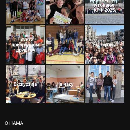
путовање -
КРФ 2025.
Посета
привредном
Екскурзија
друштву
Екскурзија
На часу
О НАМА