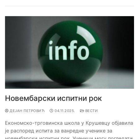
Новембарски испитни рок
ДЕЈАН ПЕТРОВИЋ
04.11.2025.
ВЕСТИ
Економско-трговинска школа у Крушевцу објавила
је распоред испита за ванредне ученике за
новембарски испитни рок. Ученици могу погледати