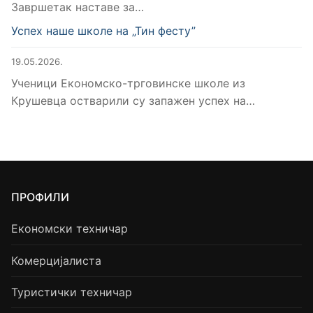
Завршетак наставе за…
Успех наше школе на „Тин фесту”
19.05.2026.
Ученици Економско-трговинске школе из
Крушевца остварили су запажен успех на…
ПРОФИЛИ
Економски техничар
Комерцијалиста
Туристички техничар