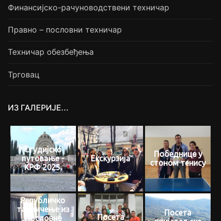
Финансијско-рачуноводствени техничар
Правно – пословни техничар
Техничар обезбеђења
Трговац
ИЗ ГАЛЕРИЈЕ...
Студијско
Победнице у
путовање -
Екскурзија
стоном тенису
КРФ 2025.
Републичко
такмичење из
Посета
Посета
Пословне