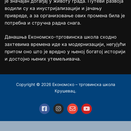
је значајан догађај у животу града. Путеви развоја
водили су ка инустријализацији и јачању
привреде, а за организовање ових промена била је
потребна и стручна радна снага.
Данашња Економско-трговинска школа сходно
захтевима времена иде ка модернизацији, негујући
притом оно што је вредно у њеној богатој историји
и достојно њених утемељивача.
Copyright © 2026 Економско – трговинска школа
Крушевац.