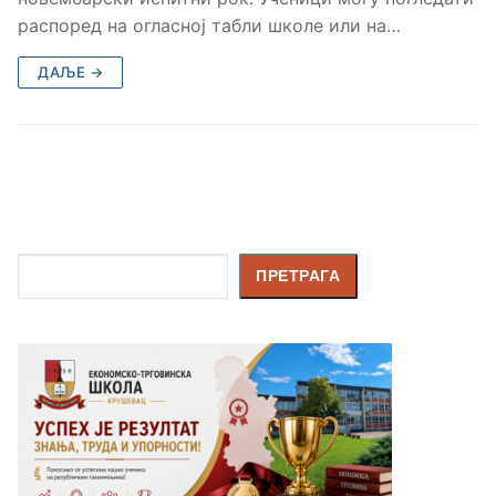
распоред на огласној табли школе или на…
ДАЉЕ →
Претрага
ПРЕТРАГА