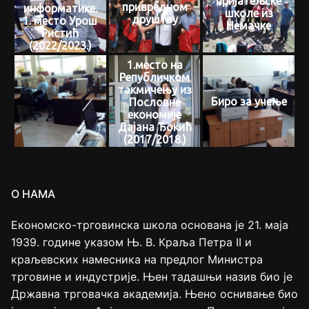
пријатељске
привредном
информатике.
школе из
друштву
1. место Урош
Немачке
Ристић
(2022/2023.)
1.место на
Републичком
такмичењу из
Биро за учење
Пословне
економије
Дајана Ђокић
(2017/2018.)
О НАМА
Економско-трговинска школа основана је 21. маја
1939. године указом Њ. В. Краља Петра II и
краљевских намесника на предлог Министра
трговине и индустрије. Њен тадашњи назив био је
Државна трговачка академија. Њено оснивање био