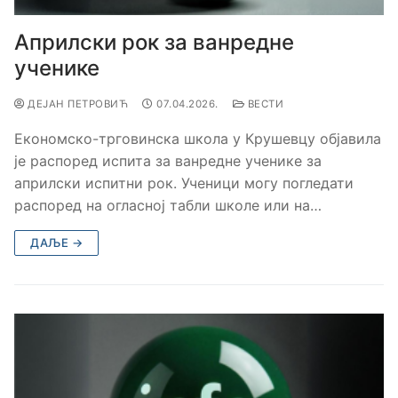
Априлски рок за ванредне
ученике
ДЕЈАН ПЕТРОВИЋ
07.04.2026.
ВЕСТИ
Економско-трговинска школа у Крушевцу објавила
је распоред испита за ванредне ученике за
априлски испитни рок. Ученици могу погледати
распоред на огласној табли школе или на…
ДАЉЕ →