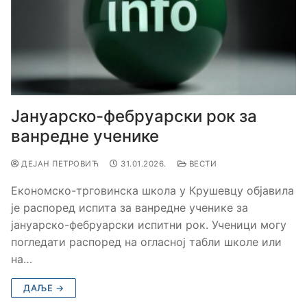
Јануарско-фебруарски рок за
ванредне ученике
ДЕЈАН ПЕТРОВИЋ
31.01.2026.
ВЕСТИ
Економско-трговинска школа у Крушевцу објавила
је распоред испита за ванредне ученике за
јануарско-фебруарски испитни рок. Ученици могу
погледати распоред на огласној табли школе или
на…
ДАЉЕ →