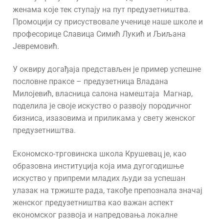
женама које тек ступају на пут предузетништва.
Промоцији су присуствовале ученице наше школе и
професорице Славица Симић Лукић и Љиљана
Јевремовић.
У оквиру догађаја представљен је пример успешне
пословне праксе – предузетница Владана
Милојевић, власница салона намештаја Магнар,
поделила је своје искуство о развоју породичног
бизниса, изазовима и приликама у свету женског
предузетништва.
Економско-трговинска школа Крушевац је, као
образовна институција која има дугогодишње
искуство у припреми младих људи за успешан
улазак на тржиште рада, такође препознала значај
женског предузетништва као важан аспект
економског развоја и напредовања локалне