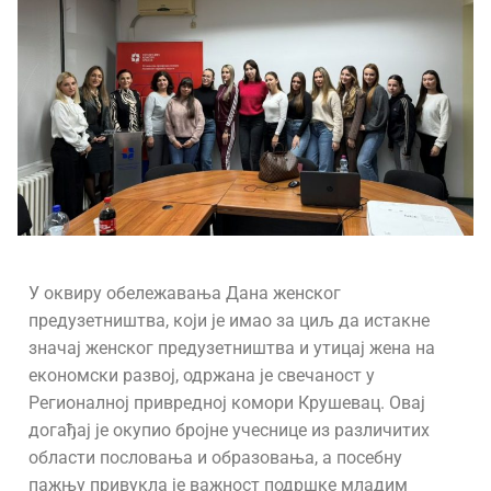
У оквиру обележавања Дана женског
предузетништва, који је имао за циљ да истакне
значај женског предузетништва и утицај жена на
економски развој, одржана је свечаност у
Регионалној привредној комори Крушевац. Овај
догађај је окупио бројне учеснице из различитих
области пословања и образовања, а посебну
пажњу привукла је важност подршке младим