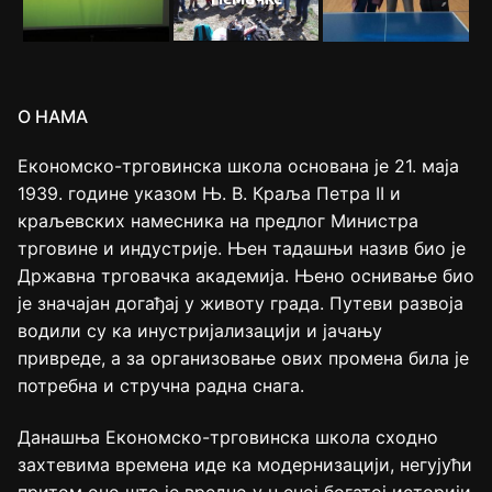
О НАМА
Економско-трговинска школа основана је 21. маја
1939. године указом Њ. В. Краља Петра II и
краљевских намесника на предлог Министра
трговине и индустрије. Њен тадашњи назив био је
Државна трговачка академија. Њено оснивање био
је значајан догађај у животу града. Путеви развоја
водили су ка инустријализацији и јачању
привреде, а за организовање ових промена била је
потребна и стручна радна снага.
Данашња Економско-трговинска школа сходно
захтевима времена иде ка модернизацији, негујући