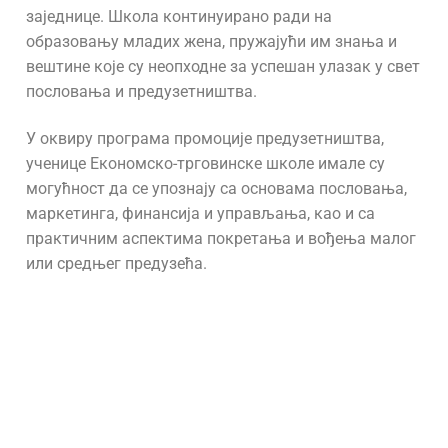
заједнице. Школа континуирано ради на
образовању младих жена, пружајући им знања и
вештине које су неопходне за успешан улазак у свет
пословања и предузетништва.
У оквиру програма промоције предузетништва,
ученице Економско-трговинске школе имале су
могућност да се упознају са основама пословања,
маркетинга, финансија и управљања, као и са
практичним аспектима покретања и вођења малог
или средњег предузећа.