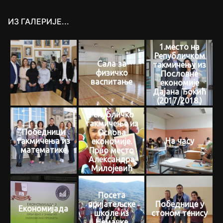
ИЗ ГАЛЕРИЈЕ...
1.место на
Републичком
Сала за
такмичењу из
физичко
Пословне
васпитање
економије
Дајана Ђокић
(2017/2018.)
Републичко
такмичење из
Победници
Основа
такмичења из
На часу
економије.
математике
Прво место
Александра
Милојевић
(2015/2016.)
Посета
пријатељске
Победнице у
Економијада
школе из
стоном тенису
Немачке