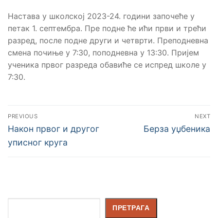
Настава у школској 2023-24. години започеће у
петак 1. септембра. Пре подне ће ићи први и трећи
разред, после подне други и четврти. Преподневна
смена почиње у 7:30, поподневна у 13:30. Пријем
ученика првог разреда обавиће се испред школе у
7:30.
PREVIOUS
NEXT
Након првог и другог
Берза уџбеника
уписног круга
Претрага
ПРЕТРАГА