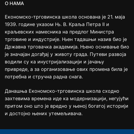
О НАМА
Економско-трговинска школа основана је 21. маја
1939. године указом Њ. В. Краља Петра II и
краљевских намесника на предлог Министра
трговине и индустрије. Њен тадашњи назив био је
Државна трговачка академија. Њено оснивање био
је значајан догађај у животу града. Путеви развоја
водили су ка инустријализацији и јачању
привреде, а за организовање ових промена била је
потребна и стручна радна снага.
Данашња Економско-трговинска школа сходно
захтевима времена иде ка модернизацији, негујући
притом оно што је вредно у њеној богатој историји
и достојно њених утемељивача.