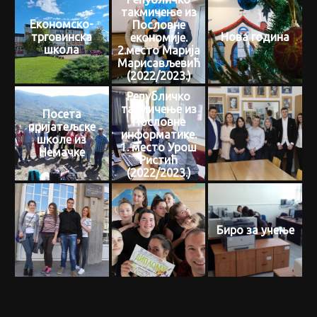
такмичење из
Економско-
Пословне
трговинска
Нова година
економије.
школа
2.место Марија
Марисављевић
(2022/2023.)
Републичко
такмичење из
Посета
Пословне
пријатељске
информатике.
школе из
1. место Урош
Немачке
Ристић
(2022/2023.)
Биро за учење