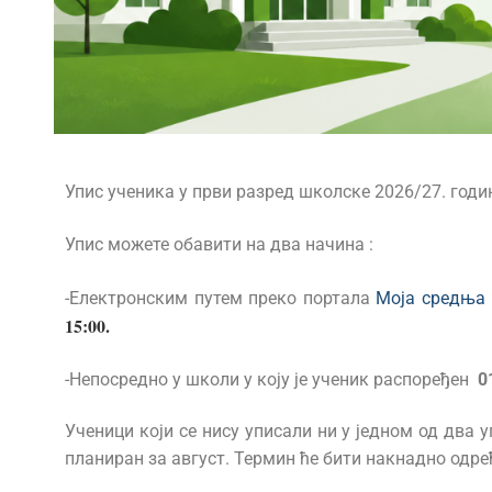
Упис ученика у први разред школске 2026/27. годин
Упис можете обавити на два начина :
-Електронским путем преко портала
Моја средња
15:00.
-Непосредно у школи у коју је ученик распоређен
0
Ученици који се нису уписали ни у једном од два у
планиран за август. Термин ће бити накнадно одре