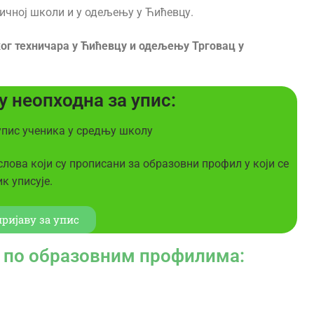
тичној школи и у одељењу у Ћићевцу.
ог техничара у Ћићевцу и одељењу Трговац у
у неопходна за упис:
 упис ученика у средњу школу
лова који су прописани за образовни профил у који се
к уписује.
ријаву за упис
а по образовним профилима: