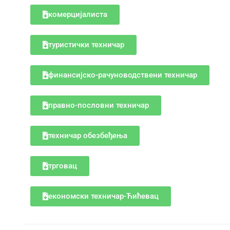
комерцијалиста
туристички техничар
финансијско-рачуноводствени техничар
правно-пословни техничар
техничар обезбеђења
трговац
економски техничар-Ћићевац