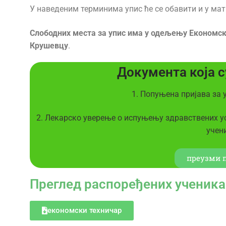
У наведеним терминима упис ће се обавити и у ма
Слободних места за упис има у одељењу Економск
Крушевцу
.
Документа која с
1. Попуњена пријава за
2. Лекарско уверење о испуњењу здравствених ус
учени
преузми п
Преглед распоређених ученик
економски техничар