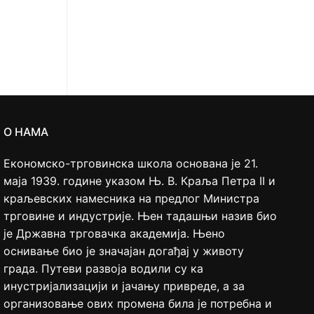
О НАМА
Економско-трговинска школа основана је 21.
маја 1939. године указом Њ. В. Краља Петра II и
краљевских намесника на предлог Министра
трговине и индустрије. Њен тадашњи назив био
је Државна трговачка академија. Њено
оснивање био је значајан догађај у животу
града. Путеви развоја водили су ка
инустријализацији и јачању привреде, а за
организовање ових промена била је потребна и