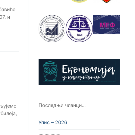
бавиће
07. и
Последњи чланци...
аљујемо
билеја,
Упис – 2026