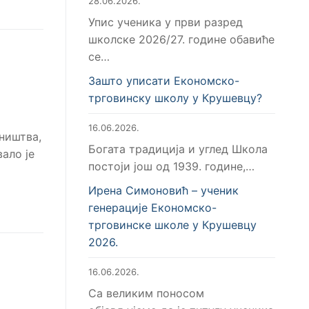
28.06.2026.
Упис ученика у први разред
школске 2026/27. године обавиће
се…
Зашто уписати Економско-
трговинску школу у Крушевцу?
16.06.2026.
ништва,
Богата традиција и углед Школа
ало је
постоји још од 1939. године,…
Ирена Симоновић – ученик
генерације Економско-
трговинске школе у Крушевцу
2026.
16.06.2026.
Са великим поносом