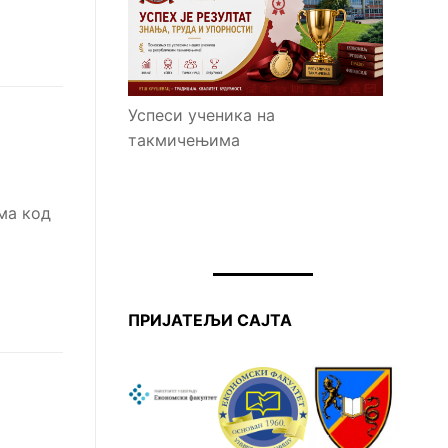
Успеси ученика на
такмичењима
ма код
ПРИЈАТЕЉИ САЈТА