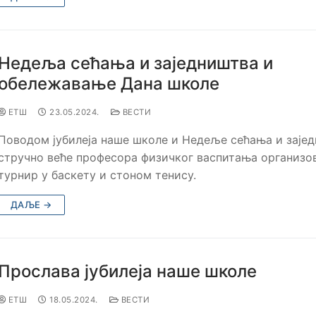
Недеља сећања и заједништва и
обележавање Дана школе
ЕТШ
23.05.2024.
ВЕСТИ
Поводом јубилеја наше школе и Недеље сећања и зајед
стручно веће професора физичког васпитања организов
турнир у баскету и стоном тенису.
ДАЉЕ →
Прослава јубилеја наше школе
ЕТШ
18.05.2024.
ВЕСТИ