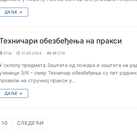
ДАЉЕ →
Техничари обезбеђења на пракси
ЕТШ
31.03.2024.
ВЕСТИ
У склопу предмета Заштита од пожара и заштита на ра
ученици 3/6 – смер Техничар обезбеђења су пет радних
провели на стручној пракси у…
ДАЉЕ →
10
СЛЕДЕЋИ