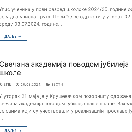
Упис ученика у први разред школске 2024/25. године о
се у два уписна круга. Први ће се одржати у уторак 02.
среду 03.07.2024. године…
ДАЉЕ →
Свечана академија поводом јубилеја
школе
ЕТШ
25.05.2024.
ВЕСТИ
У уторак 21. маја је у Крушевачком позоришту одржана
свечана академија поводом јубилеја наше школе. Захв
се свима који су учествовали у реализацији прославе ју
…
ДАЉЕ →