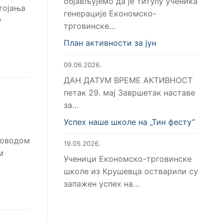
објављујемо да је титулу ученика
тојања
генерације Економско-
у
трговинске…
План активности за јун
09.06.2026.
ДАН ДАТУМ ВРЕМЕ АКТИВНОСТ
петак 29. мај Завршетак наставе
за…
Успех наше школе на „Тин фесту”
поводом
19.05.2026.
м
Ученици Економско-трговинске
школе из Крушевца остварили су
запажен успех на…