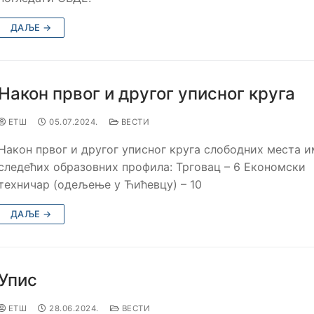
ДАЉЕ →
Након првог и другог уписног круга
ЕТШ
05.07.2024.
ВЕСТИ
Након првог и другог уписног круга слободних места и
следећих образовних профила: Трговац – 6 Економски
техничар (одељење у Ћићевцу) – 10
ДАЉЕ →
Упис
ЕТШ
28.06.2024.
ВЕСТИ