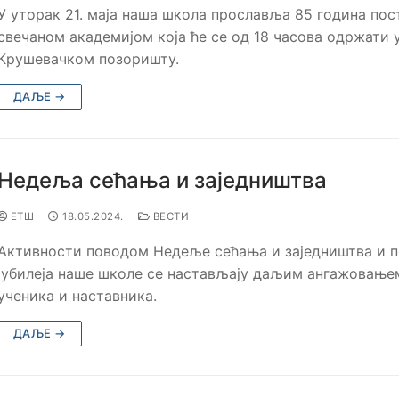
У уторак 21. маја наша школа прославља 85 година пос
свечаном академијом која ће се од 18 часова одржати 
Крушевачком позоришту.
ДАЉЕ →
Недеља сећања и заједништва
ЕТШ
18.05.2024.
ВЕСТИ
Активности поводом Недеље сећања и заједништва и 
јубилеја наше школе се настављају даљим ангажовање
ученика и наставника.
ДАЉЕ →