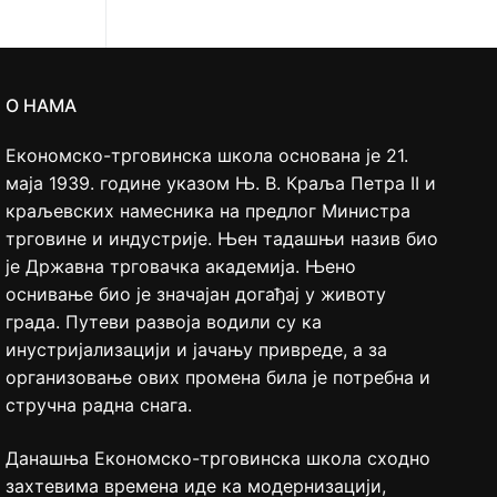
О НАМА
Економско-трговинска школа основана је 21.
маја 1939. године указом Њ. В. Краља Петра II и
краљевских намесника на предлог Министра
трговине и индустрије. Њен тадашњи назив био
је Државна трговачка академија. Њено
оснивање био је значајан догађај у животу
града. Путеви развоја водили су ка
инустријализацији и јачању привреде, а за
организовање ових промена била је потребна и
стручна радна снага.
Данашња Економско-трговинска школа сходно
захтевима времена иде ка модернизацији,