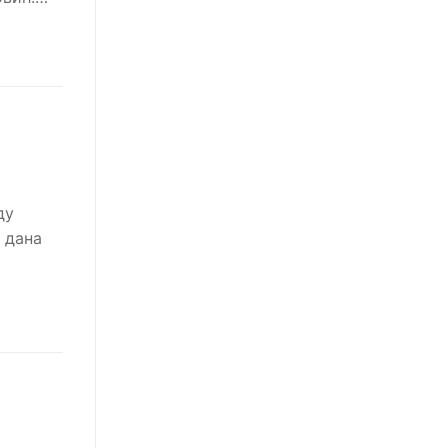
ду
 дана