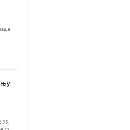
наше
ењу
.05.
овић.…