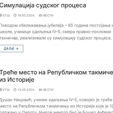
Симулација судског процеса
ЕТШ
18.05.2024.
ВЕСТИ
Поводом обележавања јубилеја – 85 година постојања 
школе, ученици одељења IV-5, смера правно-пословни
техничар, реализовали су симулацију судског процеса.
ДАЉЕ →
Треће место на Републичком такмич
из Историје
ЕТШ
13.05.2024.
ВЕСТИ
Душан Ницовић, ученик одељења IV-5, освојио је треће
место на Републичком такмичењу из Историје које је 12
одржано у Пироту. Његов ментор био је Бошко Анђелк