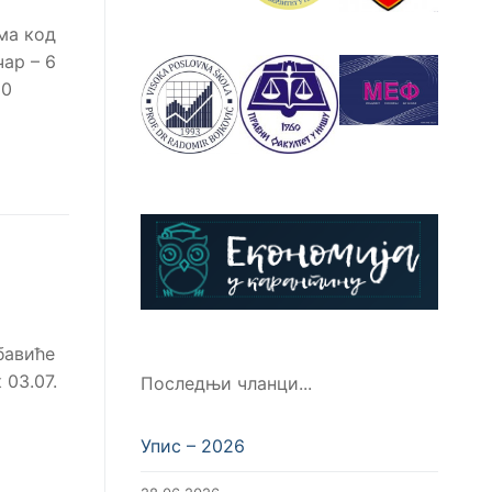
ма код
ар – 6
20
бавиће
 03.07.
Последњи чланци...
Упис – 2026