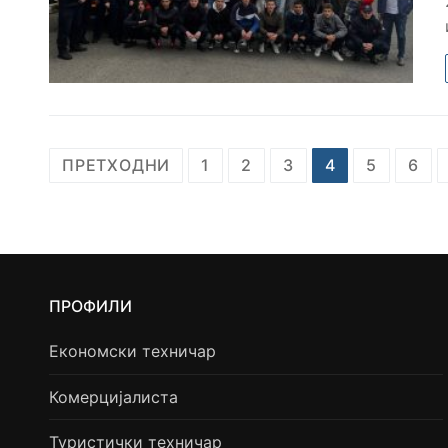
ПРЕТХОДНИ
1
2
3
4
5
6
ПРОФИЛИ
Економски техничар
Комерцијалиста
Туристички техничар