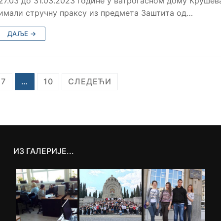
27.03 до 31.03.2023 године у ватрогасном дому Крушев
имали стручну праксу из предмета Заштита од…
ДАЉЕ →
7
…
10
СЛЕДЕЋИ
ИЗ ГАЛЕРИЈЕ...