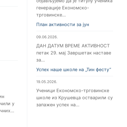
објављујемо да је титулу ученика
генерације Економско-
трговинске…
План активности за јун
09.06.2026.
ДАН ДАТУМ ВРЕМЕ АКТИВНОСТ
петак 29. мај Завршетак наставе
за…
Успех наше школе на „Тин фесту”
19.05.2026.
Ученици Економско-трговинске
ин
школе из Крушевца остварили су
чили у
запажен успех на…
учних…