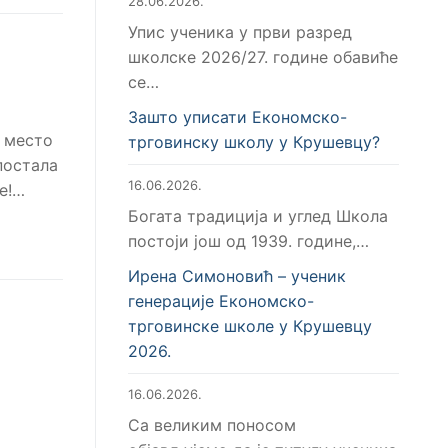
28.06.2026.
Упис ученика у први разред
школске 2026/27. године обавиће
се…
Зашто уписати Економско-
е место
трговинску школу у Крушевцу?
постала
16.06.2026.
е!…
Богата традиција и углед Школа
постоји још од 1939. године,…
Ирена Симоновић – ученик
генерације Економско-
трговинске школе у Крушевцу
2026.
16.06.2026.
Са великим поносом