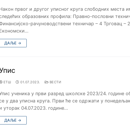
Након првог и другог уписног круга слободних места и
следећих образовних профила: Правно-пословни технич
Финансијско-рачуноводствени техничар – 4 Трговац – 
Економски…
ДАЉЕ →
Упис
ЕТШ
01.07.2023.
ВЕСТИ
Упис ученика у први разред школске 2023/24. године о
се у два уписна круга. Први ће се одржати у понедељак
и уторак 04.07.2023. године…
ДАЉЕ →