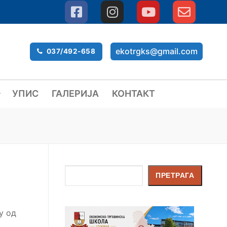
ekotrgks@gmail.com
037/492-658
УПИС
ГАЛЕРИЈА
КОНТАКТ
Претрага
ПРЕТРАГА
у од