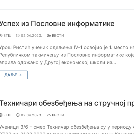
Успех из Пословне информатике
ЕТШ
02.04.2023.
ВЕСТИ
Урош Ристић ученик одељења IV-1 освојио је 1. место н
Републичком такмичењу из Пословне информатике које 
априла одржано у Другој економској школи из…
ДАЉЕ →
Техничари обезбеђења на стручној п
ЕТШ
02.04.2023.
ВЕСТИ
Ученици 3/6 – смер Техничар обезбеђења су у периоду 