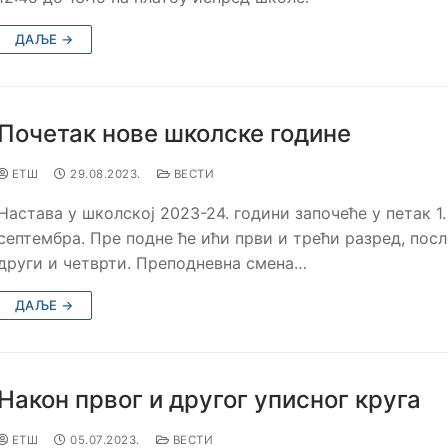
ДАЉЕ →
Почетак нове школске године
ЕТШ
29.08.2023.
ВЕСТИ
Настава у школској 2023-24. години започеће у петак 1.
септембра. Пре подне ће ићи први и трећи разред, пос
други и четврти. Преподневна смена…
ДАЉЕ →
Након првог и другог уписног круга
ЕТШ
05.07.2023.
ВЕСТИ