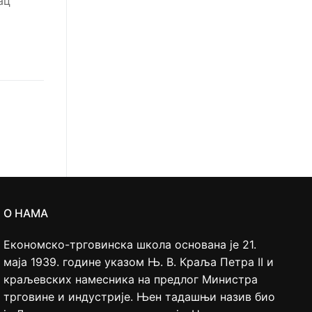
ац
О НАМА
Економско-трговинска школа основана је 21.
маја 1939. године указом Њ. В. Краља Петра II и
краљевских намесника на предлог Министра
трговине и индустрије. Њен тадашњи назив био