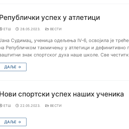
Републички успех у атлетици
ЕТШ
28.05.2023.
ВЕСТИ
Јана Судимац, ученица одељења IV-6, oсвојила је трећ
на Републичком такмичењу у атлетици и дефинитивно 
заштитни знак спортског духа наше школе. Све честитк
ДАЉЕ →
Нови спортски успех наших ученика
ЕТШ
22.05.2023.
ВЕСТИ
ДАЉЕ →