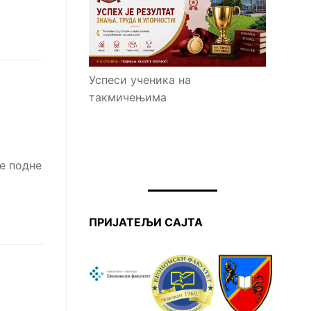
Успеси ученика на
такмичењима
ле подне
ПРИЈАТЕЉИ САЈТА