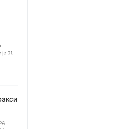
а
је 01.
ракси
од