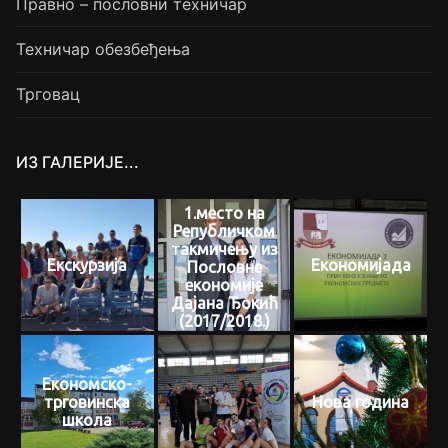
Правно – пословни техничар
Техничар обезбеђења
Трговац
ИЗ ГАЛЕРИЈЕ...
1.место на
Републичком
такмичењу из
Екскурзија
Економијада
Пословне
економије
Дајана Ђокић
(2017/2018.)
Економско-
трговинска
Нова година
школа