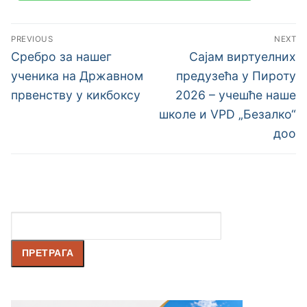
PREVIOUS
NEXT
Сребро за нашег
Сајам виртуелних
ученика на Државном
предузећа у Пироту
првенству у кикбоксу
2026 – учешће наше
школе и VPD „Безалко“
доо
Претрага
ПРЕТРАГА