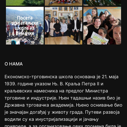
Посета
пријатељске
школе из
Немачке
О НАМА
Економско-трговинска школа основана је 21. маја
1939. године указом Њ. В. Краља Петра II и
краљевских намесника на предлог Министра
трговине и индустрије. Њен тадашњи назив био је
Државна трговачка академија. Њено оснивање био
је значајан догађај у животу града. Путеви развоја
водили су ка инустријализацији и јачању
привреде, а за организовање ових промена била је