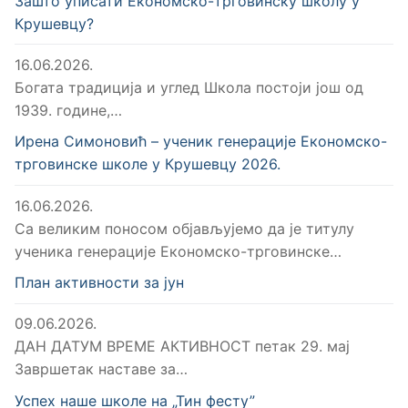
Зашто уписати Економско-трговинску школу у
Крушевцу?
16.06.2026.
Богата традиција и углед Школа постоји још од
1939. године,…
Ирена Симоновић – ученик генерације Економско-
трговинске школе у Крушевцу 2026.
16.06.2026.
Са великим поносом објављујемо да је титулу
ученика генерације Економско-трговинске…
План активности за јун
09.06.2026.
ДАН ДАТУМ ВРЕМЕ АКТИВНОСТ петак 29. мај
Завршетак наставе за…
Успех наше школе на „Тин фесту”