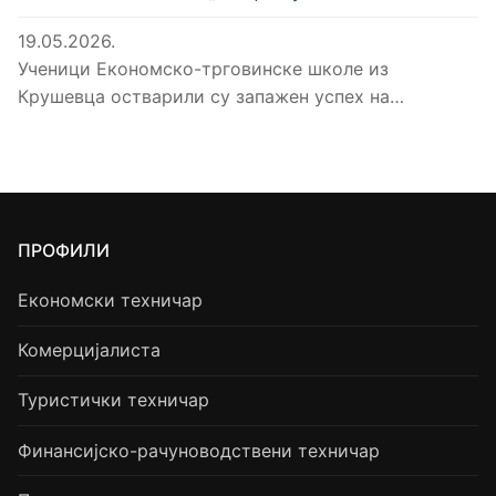
19.05.2026.
Ученици Економско-трговинске школе из
Крушевца остварили су запажен успех на…
ПРОФИЛИ
Економски техничар
Комерцијалиста
Туристички техничар
Финансијско-рачуноводствени техничар