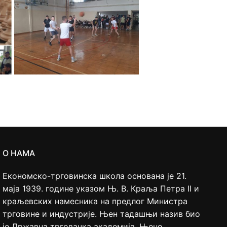
О НАМА
Економско-трговинска школа основана је 21.
маја 1939. године указом Њ. В. Краља Петра II и
краљевских намесника на предлог Министра
трговине и индустрије. Њен тадашњи назив био
је Државна трговачка академија. Њено