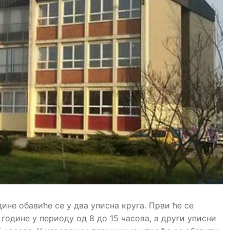
ине обавиће се у два уписна круга. Први ће се
 године у периоду од 8 до 15 часова, а други уписни