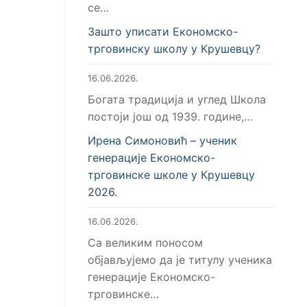
се…
Зашто уписати Економско-
трговинску школу у Крушевцу?
16.06.2026.
Богата традиција и углед Школа
постоји још од 1939. године,…
Ирена Симоновић – ученик
генерације Економско-
трговинске школе у Крушевцу
2026.
16.06.2026.
Са великим поносом
објављујемо да је титулу ученика
генерације Економско-
трговинске…