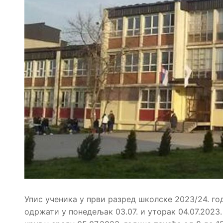
Упис ученика у први разред школске 2023/24. год
одржати у понедељак 03.07. и уторак 04.07.2023.