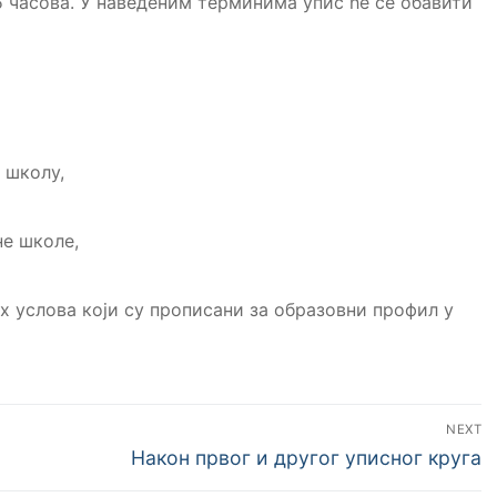
15 часова. У наведеним терминима упис ће се обавити
 школу,
е школе,
 услова који су прописани за образовни профил у
NEXT
Након првог и другог уписног круга