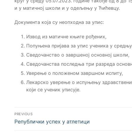
круг у среду 05.07.2023. године такође од 8 до 
и у матичној школи и у одељењу у Ћићевцу.
Документа која су неопходна за упис:
Извод из матичне књиге рођених,
Попуњена пријава за упис ученика у средњу
Сведочанство о завршеној основној школи,
Сведочанства последња три разреда основн
Уверење о положеном завршном испиту,
Лекарско уверење о испуњењу здравствених
који се ученик уписује.
PREVIOUS
Републички успех у атлетици