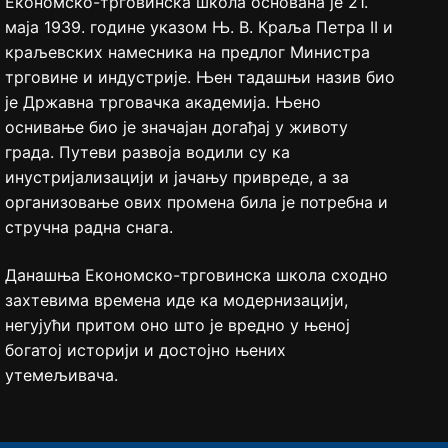
Економско-трговинска школа основана је 21.
маја 1939. године указом Њ. В. Краља Петра II и
краљевских намесника на предлог Министра
трговине и индустрије. Њен тадашњи назив био
је Државна трговачка академија. Њено
оснивање био је значајан догађај у животу
града. Путеви развоја водили су ка
инустријализацији и јачању привреде, а за
организовање ових промена била је потребна и
стручна радна снага.
Данашња Економско-трговинска школа сходно
захтевима времена иде ка модернизацији,
негујући притом оно што је вредно у њеној
богатој историји и достојно њених
утемељивача.